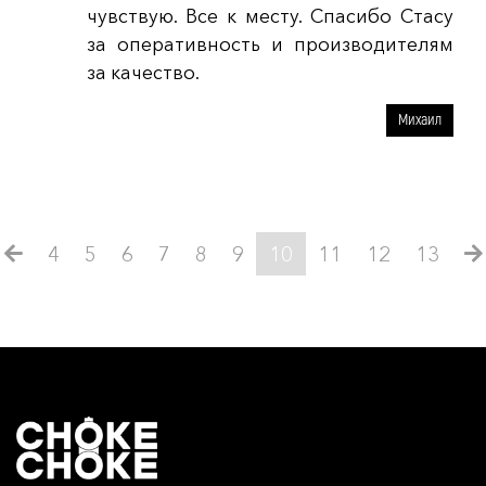
чувствую. Все к месту. Спасибо Стасу
за оперативность и производителям
за качество.
Михаил
4
5
6
7
8
9
10
11
12
13