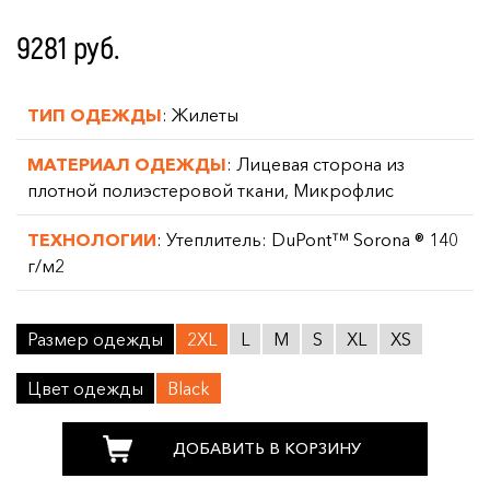
9281 руб.
ТИП ОДЕЖДЫ
: Жилеты
МАТЕРИАЛ ОДЕЖДЫ
: Лицевая сторона из
плотной полиэстеровой ткани, Микрофлис
ТЕХНОЛОГИИ
: Утеплитель: DuPont™ Sorona ® 140
г/м2
Размер одежды
2XL
L
M
S
XL
XS
Цвет одежды
Black
ДОБАВИТЬ В КОРЗИНУ