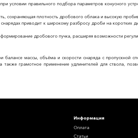
при условии правильного подбора параметров конусного устро
сть, сохраняющая плотность дробового облака и высокую проби
 снарядах приводит к широкому разбросу дроби на коротких ди
а формирование дробового пучка, расширяя возможности регул
ри балансе массы, объёма и скорости снаряда с пропускной с
 а также грамотное применение удлинителей для ствола, поз
Информация
Оплата
Статьи