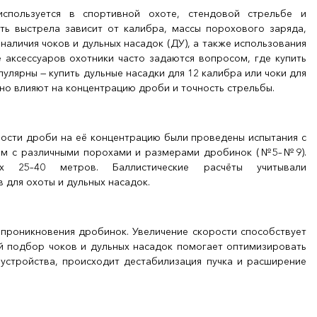
спользуется в спортивной охоте, стендовой стрельбе и
сть выстрела зависит от калибра, массы порохового заряда,
наличия чоков и дульных насадок (ДУ), а также использования
 аксессуаров охотники часто задаются вопросом, где купить
пулярны — купить дульные насадки для 12 калибра или чоки для
ьно влияют на концентрацию дроби и точность стрельбы.
рости дроби на её концентрацию были проведены испытания с
 мм с различными порохами и размерами дробинок (№5–№9).
х 25–40 метров. Баллистические расчёты учитывали
 для охоты и дульных насадок.
 проникновения дробинок. Увеличение скорости способствует
й подбор чоков и дульных насадок помогает оптимизировать
устройства, происходит дестабилизация пучка и расширение