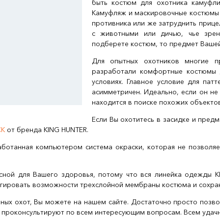
быть костюм для охотника камуфли
Камуфляж и маскировочные костюмы 
противника или же затруднить прицел
с животными или дичью, чье зрен
подберете костюм, то предмет Вашей
Для опытных охотников многие 
разработали комфортные костюмы 
условиях. Главное условие для пат
асимметричен. Идеально, если он не
находится в поиске похожих объекто
Если Вы охотитесь в засидке и предм
CK
от бренда KING HUNTER.
аботанная компьютером система окраски, которая не позвол
сной для Вашего здоровья, потому что вся линейка одежды K
нгировать возможности трехслойной мембраны костюма и сохраня
ных охот, Вы можете на нашем сайте. Достаточно просто позв
и проконсультируют по всем интересующим вопросам. Всем удачн