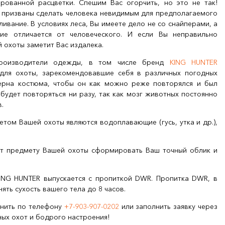
рованной расцветки. Спешим Вас огорчить, но это не так!
призваны сделать человека невидимым для предполагаемого
ивание. В условиях леса, Вы имеете дело не со снайперами, а
ие отличается от человеческого. И если Вы неправильно
 охоты заметит Вас издалека.
производители одежды, в том числе бренд
KING HUNTER
для охоты, зарекомендовавшие себя в различных погодных
терна костюма, чтобы он как можно реже повторялся и был
 будет повторяться ни разу, так как мозг животных постоянно
в.
етом Вашей охоты являются водоплавающие (гусь, утка и др.),
яет предмету Вашей охоты сформировать Ваш точный облик и
ING HUNTER выпускается с пропиткой DWR. Пропитка DWR, в
ть сухость вашего тела до 8 часов.
онить по телефону
+7-903-907-0202
или заполнить заявку через
ых охот и бодрого настроения!