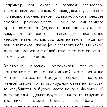
например, при охоте с легавой, спаниелем,
«самотопом» или цепью. В последнем случае, как и
при всякой коллективной подвижной охоте, следует
вообще рекомендовать ношение сигнального
оранжевого жилета (их, кстати, в магазинах тоже нет).
Камуфляж при охоте на такую дичь все равно
неэффективен, так как сидящая на земле птица или
заяц видят охотника на фоне светлого неба и никакой
рисунок листьев и стеблей человеческого силуэта в
этом случае не скроет.
Во-вторых, рисунок эффективен только на
конкретном фоне, а он на ходовой охоте постоянно
меняется; то охотник бредет по серой пашне, то по
желтой стерне, то по изумрудной отаве на покосах,
то углубляется в бурую массу некоси. Фирменный
рисунок «дуб» демаскирует вас на фоне пожухлого
тростника гораздо больше, чем банальная
штормовка из выгоревшей палаточной ткани. Когда