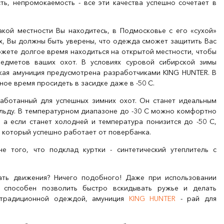
ть, непромокаемость - все эти качества успешно сочетает в
.
акой местности Вы находитесь, в Подмосковье с его «сухой»
ах, Вы должны быть уверены, что одежда сможет защитить Вас
ожете долгое время находиться на открытой местности, чтобы
едметов ваших охот. В условиях суровой сибирской зимы
кая амуниция предусмотрена разработчиками KING HUNTER. В
ое время просидеть в засидке даже в -50 С.
аботанный для успешных зимних охот. Он станет идеальным
 льду. В температурном диапазоне до -30 С можно комфортно
 а если станет холодней и температура понизится до -50 С,
 который успешно работает от повербанка.
е того, что подклад куртки - синтетический утеплитель с
ать движения? Ничего подобного! Даже при использовании
 способен позволить быстро вскидывать ружье и делать
 традиционной одеждой, амуниция
KING HUNTER
- рай для