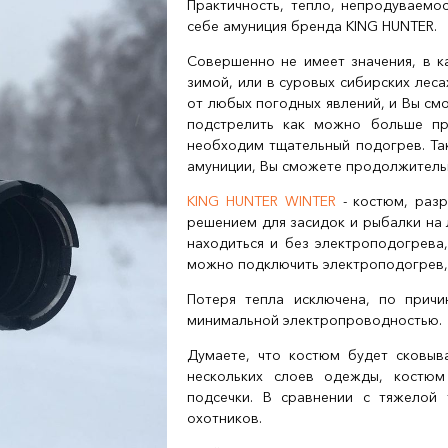
Практичность, тепло, непродуваемос
себе амуниция бренда KING HUNTER
Совершенно не имеет значения, в к
зимой, или в суровых сибирских лес
от любых погодных явлений, и Вы см
подстрелить как можно больше пр
необходим тщательный подогрев. Та
амуниции, Вы сможете продолжительн
KING HUNTER WINTER
- костюм, разр
решением для засидок и рыбалки на
находиться и без электроподогрева,
можно подключить электроподогрев,
Потеря тепла исключена, по причин
минимальной электропроводностью.
Думаете, что костюм будет сковыв
нескольких слоев одежды, костюм
подсечки. В сравнении с тяжелой
охотников.