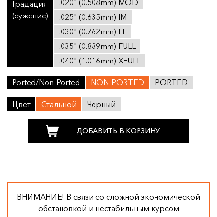
.020" (0.508mm) MOD
Градация
(сужение)
.025" (0.635mm) IM
.030" (0.762mm) LF
.035" (0.889mm) FULL
.040" (1.016mm) XFULL
Ported/Non-Ported
NON-PORTED
PORTED
Цвет
Стальной
Черный
ДОБАВИТЬ В КОРЗИНУ
ВНИМАНИЕ! В связи со сложной экономической
обстановкой и нестабильным курсом