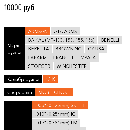
10000 руб.
ARMSAN
ATA ARMS
BAIKAL (МР-133, 153, 155, 156)
BENELLI
Марка
BERETTA
BROWNING
CZ-USA
ружья
FABARM
FRANCHI
IMPALA
STOEGER
WINCHESTER
Калибр ружья
12 K
Сверловка
MOBIL CHOKE
.005" (0.125mm) SKEET
.010" (0.254mm) IC
.015" (0.381mm) LM