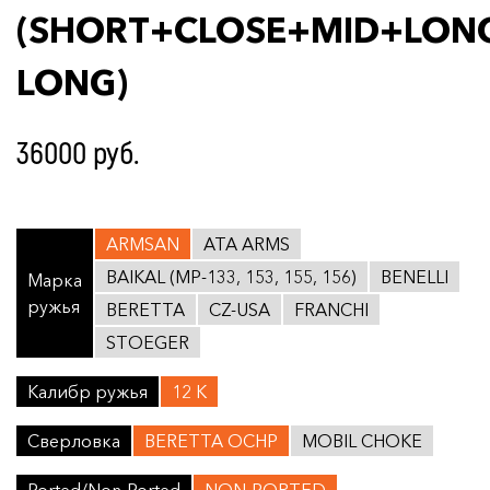
(SHORT+CLOSE+MID+LON
LONG)
36000 руб.
ARMSAN
ATA ARMS
BAIKAL (МР-133, 153, 155, 156)
BENELLI
Марка
ружья
BERETTA
CZ-USA
FRANCHI
STOEGER
Калибр ружья
12 K
Сверловка
BERETTA OCHP
MOBIL CHOKE